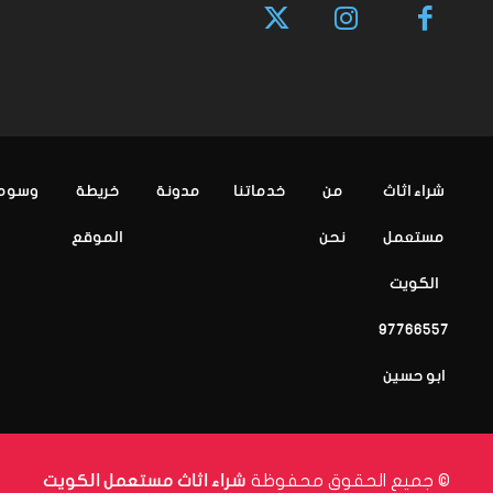
شراء اثاث
من
خدماتنا
مدونة
خريطة
وسوم
مستعمل
نحن
الموقع
الكويت
97766557
ابو حسين
© جميع الحقوق محفوظة
شراء اثاث مستعمل الكويت