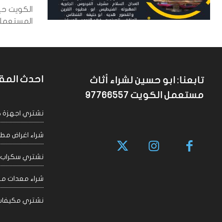
الكويت حي
المستعملة 
احدث المق
تابعنا: ابو حسين لشراء أثاث
مستعمل الكويت 97766557
نشتري اجهزة كهربا
شراء اغراض مطاعم 
نشتري سكراب الكويت
شراء معدات مقاهي
نشتري مكيفات سكراب