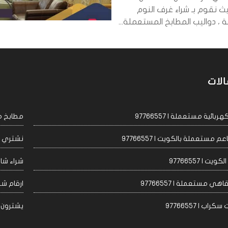
ث نقوم بـ شراء غرف النوم
، دواليب المطابخ المستعملة...
الات
ئية مستعملة | 97766557
مطابخ مست
مستعملة بالكويت | 97766557
نشتري اجه
 | 97766557
شراء شاشا
 مستعملة | 97766557
ارقام شراء
 | 97766557
يشترون مكيف