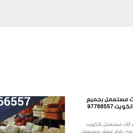
اث مستعمل بجميع
ت 97766557
 اثاث مستعمل بالكويت
في شراء عفش مستعمل