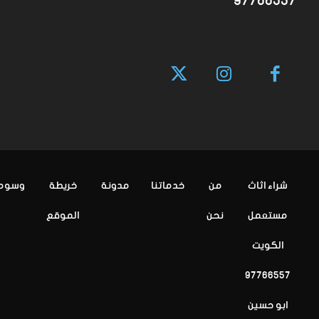
97766557
شراء اثاث
من
خدماتنا
مدونة
خريطة
وسوم
مستعمل
نحن
الموقع
الكويت
97766557
ابو حسين