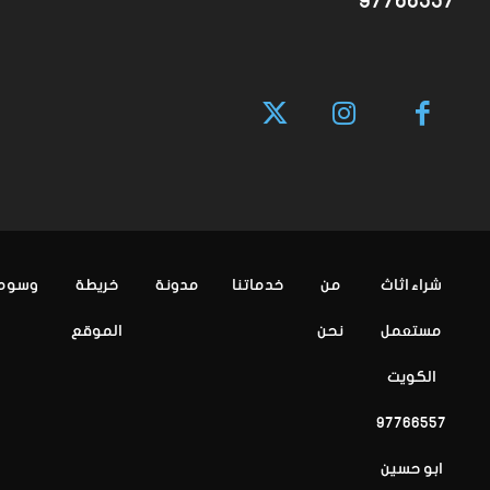
97766557
شراء اثاث
من
خدماتنا
مدونة
خريطة
وسوم
مستعمل
نحن
الموقع
الكويت
97766557
ابو حسين