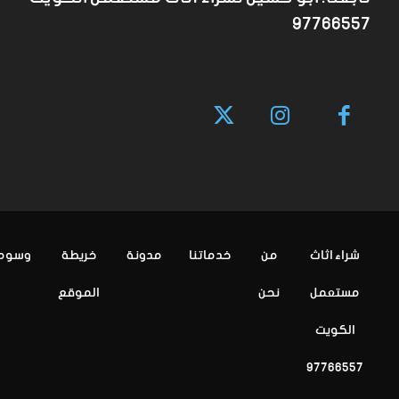
97766557
شراء اثاث
من
خدماتنا
مدونة
خريطة
وسوم
مستعمل
نحن
الموقع
الكويت
97766557