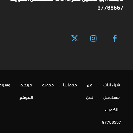
97766557
شراء اثاث
من
خدماتنا
مدونة
خريطة
وسوم
مستعمل
نحن
الموقع
الكويت
97766557