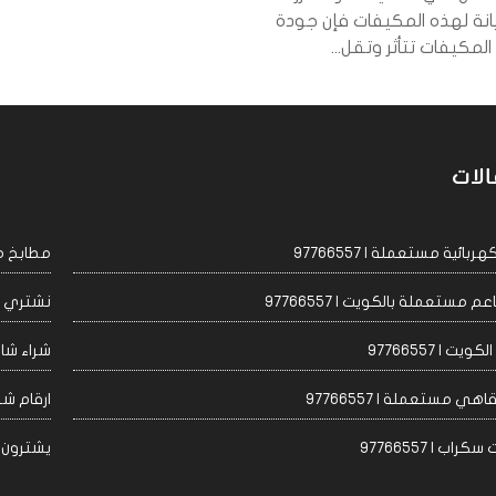
يانة لهذه المكيفات فإن جودة
مكيفات تتأثر وتقل...
الات
ئية مستعملة | 97766557
مطابخ مست
مستعملة بالكويت | 97766557
نشتري اجه
 | 97766557
شراء شاشا
 مستعملة | 97766557
ارقام شراء
 | 97766557
يشترون مكيف