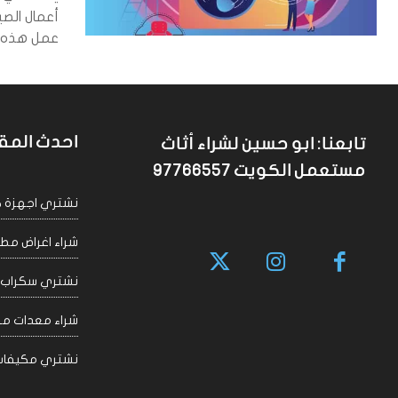
أعمال الص
عمل هذه ال
احدث المق
تابعنا: ابو حسين لشراء أثاث
مستعمل الكويت 97766557
نشتري اجهزة كهربا
شراء اغراض مطاعم 
نشتري سكراب الكويت
شراء معدات مقاهي
نشتري مكيفات سكراب