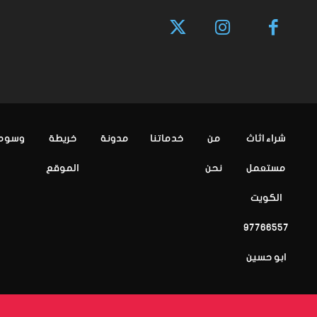
شراء اثاث
من
خدماتنا
مدونة
خريطة
وسوم
مستعمل
نحن
الموقع
الكويت
97766557
ابو حسين