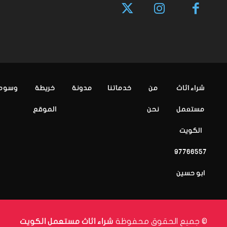
شراء اثاث
من
خدماتنا
مدونة
خريطة
وسوم
مستعمل
نحن
الموقع
الكويت
97766557
ابو حسين
© جميع الحقوق محفوظة
شراء اثاث مستعمل الكويت