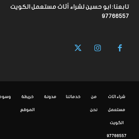
تابعنا: ابو حسين لشراء أثاث مستعمل الكويت
97766557
شراء اثاث
من
خدماتنا
مدونة
خريطة
وسوم
مستعمل
نحن
الموقع
الكويت
97766557