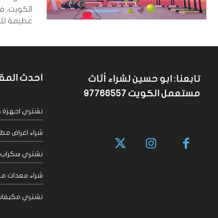
الكويت، فا
عظيمة للج
احدث المق
تابعنا: ابو حسين لشراء أثاث
مستعمل الكويت 97766557
نشتري اجهزة كهربا
شراء اغراض مطاعم 
نشتري سكراب الكويت
شراء معدات مقاهي
نشتري مكيفات سكراب