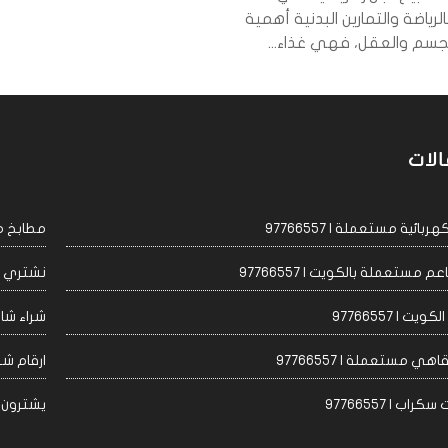
لرياضة والتمارين البدنية أهمية
سم والعقل، فهي غذاء...
الات
ئية مستعملة | 97766557
مطابخ مست
مستعملة بالكويت | 97766557
نشتري اجه
 | 97766557
شراء شاشا
 مستعملة | 97766557
ارقام شراء
 | 97766557
يشترون مكيف