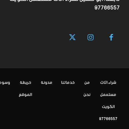
97766557
شراء اثاث
من
خدماتنا
مدونة
خريطة
وسوم
مستعمل
نحن
الموقع
الكويت
97766557