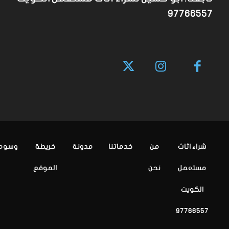
97766557
شراء اثاث
من
خدماتنا
مدونة
خريطة
وسوم
مستعمل
نحن
الموقع
الكويت
97766557