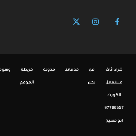
شراء اثاث
من
خدماتنا
مدونة
خريطة
وسوم
مستعمل
نحن
الموقع
الكويت
97766557
ابو حسين