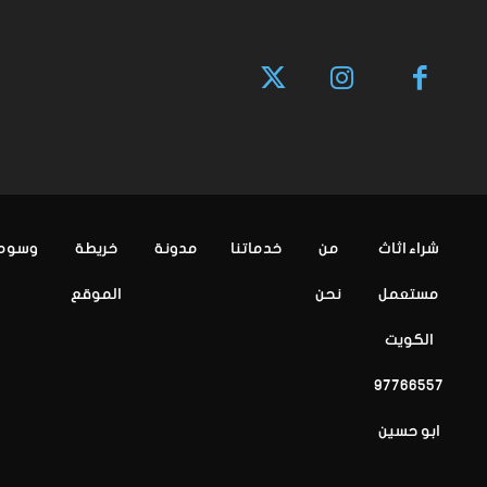
شراء اثاث
من
خدماتنا
مدونة
خريطة
وسوم
مستعمل
نحن
الموقع
الكويت
97766557
ابو حسين