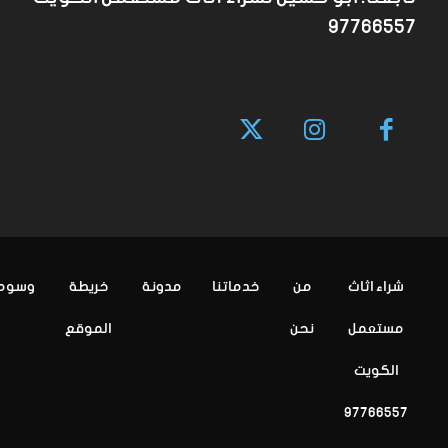
97766557
شراء اثاث
من
خدماتنا
مدونة
خريطة
وسوم
مستعمل
نحن
الموقع
الكويت
97766557