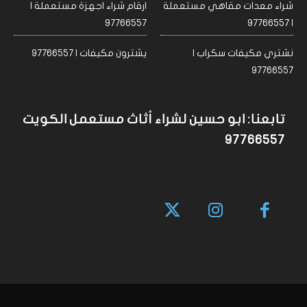
شراء معدات مقاهي مستعملة
ارقام شراء اجهزة مستعملة |
97766557
| 97766557
نشتري مكيفات سكراب |
يشترون مكيفات | 97766557
97766557
تابعنا: ابو حسين لشراء أثاث مستعمل الكويت
97766557