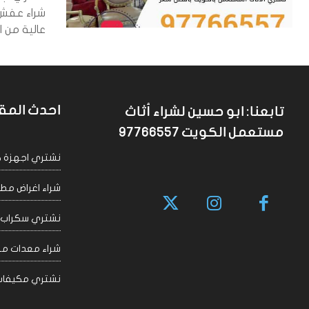
شراء عفش
عالية من ا
احدث المق
تابعنا: ابو حسين لشراء أثاث
مستعمل الكويت 97766557
نشتري اجهزة كهربا
شراء اغراض مطاعم 
نشتري سكراب الكويت
شراء معدات مقاهي
نشتري مكيفات سكراب