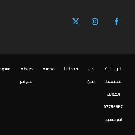
شراء اثاث
من
خدماتنا
مدونة
خريطة
وسوم
مستعمل
نحن
الموقع
الكويت
97766557
ابو حسين