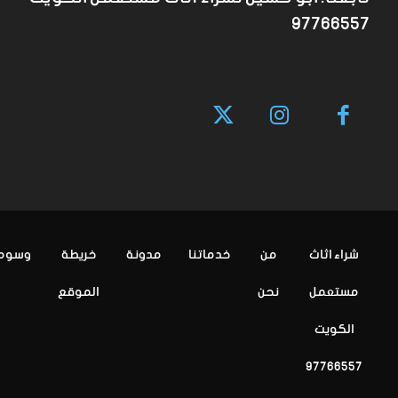
97766557
شراء اثاث
من
خدماتنا
مدونة
خريطة
وسوم
مستعمل
نحن
الموقع
الكويت
97766557