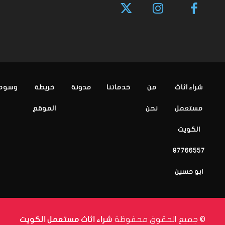
شراء اثاث
من
خدماتنا
مدونة
خريطة
وسوم
مستعمل
نحن
الموقع
الكويت
97766557
ابو حسين
© جميع الحقوق محفوظة
شراء اثاث مستعمل الكويت