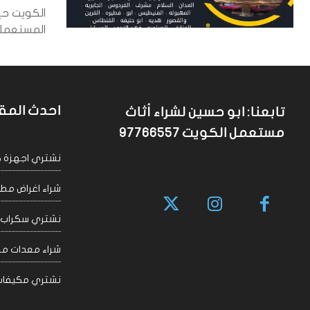
الكويت حي
المستعملة 
احدث المق
تابعنا: ابو حسين لشراء أثاث
مستعمل الكويت 97766557
نشتري اجهزة كهربا
شراء اغراض مطاعم 
نشتري سكراب الكويت
شراء معدات مقاهي
نشتري مكيفات سكراب