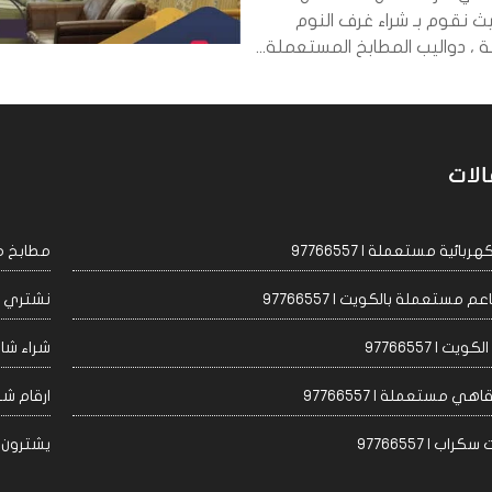
ث نقوم بـ شراء غرف النوم
، دواليب المطابخ المستعملة...
الات
ئية مستعملة | 97766557
مطابخ مست
مستعملة بالكويت | 97766557
نشتري اجه
 | 97766557
شراء شاشا
 مستعملة | 97766557
ارقام شراء
 | 97766557
يشترون مكيف