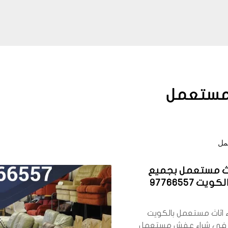
المستعمل
مل
اث مستعمل بجميع
ت 97766557
 اثاث مستعمل بالكويت
في شراء عفش مستعمل