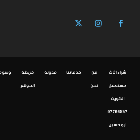
شراء اثاث
من
خدماتنا
مدونة
خريطة
وسوم
مستعمل
نحن
الموقع
الكويت
97766557
ابو حسين