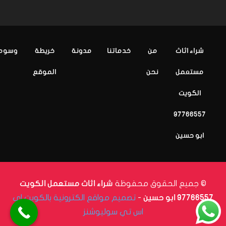
شراء اثاث
من
خدماتنا
مدونة
خريطة
وسوم
مستعمل
نحن
الموقع
الكويت
97766557
ابو حسين
© جميع الحقوق محفوظة
شراء اثاث مستعمل الكويت
-
تصميم مواقع الكترونية بالكويت اي
97766557 ابو حسين
اس تي سوليوشنز