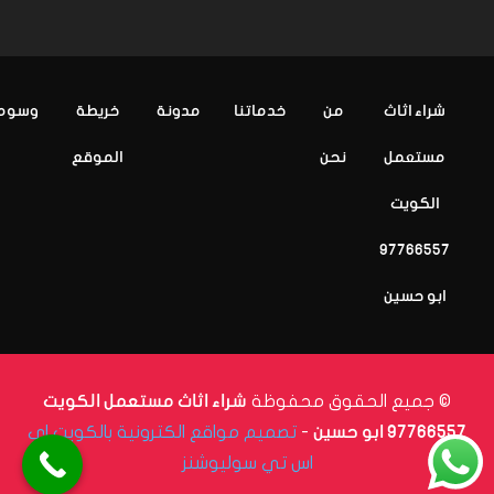
شراء اثاث
من
خدماتنا
مدونة
خريطة
وسوم
مستعمل
نحن
الموقع
الكويت
97766557
ابو حسين
© جميع الحقوق محفوظة
شراء اثاث مستعمل الكويت
-
تصميم مواقع الكترونية بالكويت اي
97766557 ابو حسين
اس تي سوليوشنز