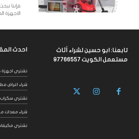
فإننا نبحث
الاجهزة ال
احدث المق
تابعنا: ابو حسين لشراء أثاث
مستعمل الكويت 97766557
نشتري اجهزة كهربا
شراء اغراض مطاعم 
نشتري سكراب الكويت
شراء معدات مقاهي
نشتري مكيفات سكراب