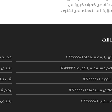
 دائمًا عن كميات كبيرة من
منزلية المستعمله. نحن نشتري...
الات
ئية مستعملة | 97766557
مطابخ مست
مستعملة بالكويت | 97766557
نشتري اجه
 | 97766557
شراء شاشا
 مستعملة | 97766557
ارقام شراء
 | 97766557
يشترون مكيف