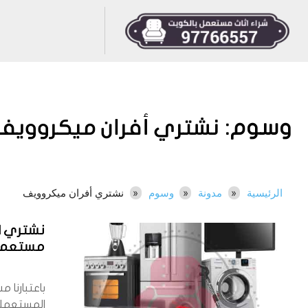
وسوم:
نشتري أفران ميكروويف
الرئيسية
مدونة
وسوم
نشتري أفران ميكروويف
نشتري ا
مستعملة 6557
باعتبارنا م
المستعمله