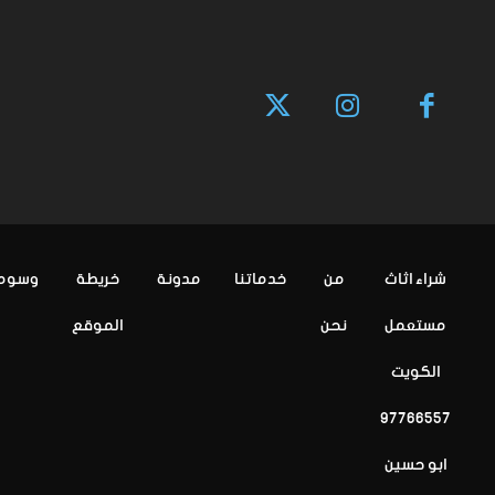
شراء اثاث
من
خدماتنا
مدونة
خريطة
وسوم
مستعمل
نحن
الموقع
الكويت
97766557
ابو حسين