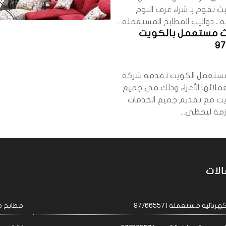
ث نقوم بـ شراء غرف النوم
، دواليب المطابخ المستعملة...
اث مستعمل بالكويت
9
 مستعمل الكويت تقدمه شركة
عملائها الأعزاء وذلك في جميع
ويت مع تقديم جميع الخدمات
ازمة ليحظى...
الات
ئية مستعملة | 97766557
مطابخ مست