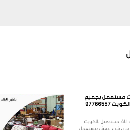
اث مستعمل بجميع
ت 97766557
 اثاث مستعمل بالكويت
في شراء عفش مستعمل