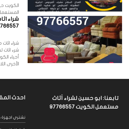
الكويت حي
المستعملة 
شراء اث
7766557
شراء اثاث
شرء اثاث ل
أحياء الك
الأخرى الل
احدث المق
تابعنا: ابو حسين لشراء أثاث
مستعمل الكويت 97766557
نشتري اجهزة كهربا