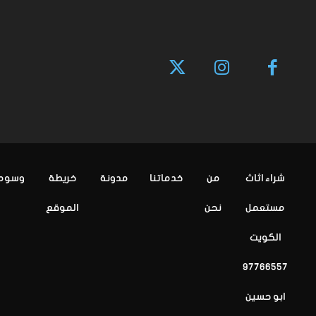
شراء اثاث
من
خدماتنا
مدونة
خريطة
وسوم
مستعمل
نحن
الموقع
الكويت
97766557
ابو حسين