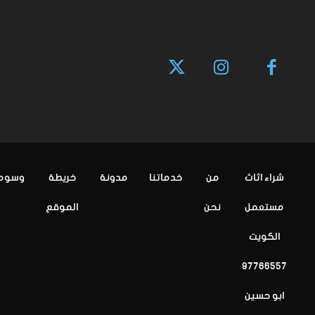
شراء اثاث
من
خدماتنا
مدونة
خريطة
وسوم
مستعمل
نحن
الموقع
الكويت
97766557
ابو حسين