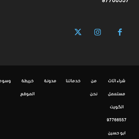
97766557
شراء اثاث
من
خدماتنا
مدونة
خريطة
وسوم
مستعمل
نحن
الموقع
الكويت
97766557
ابو حسين