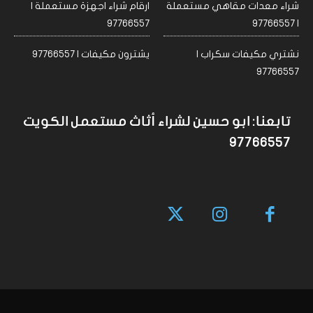
شراء معدات مقاهي مستعملة
ارقام شراء اجهزة مستعملة |
97766557
| 97766557
نشتري مكيفات سكراب |
يشترون مكيفات | 97766557
97766557
تابعنا: ابو حسين لشراء أثاث مستعمل الكويت
97766557