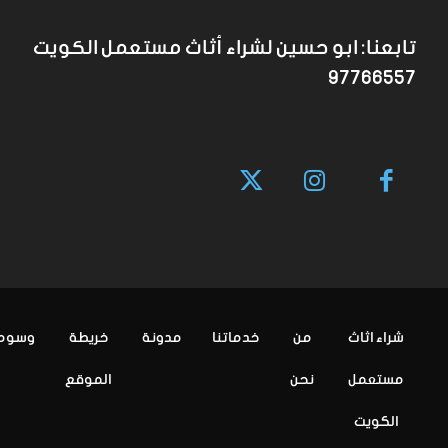
تابعنا: ابو حسين لشراء أثاث مستعمل الكويت
97766557
شراء اثاث
من
خدماتنا
مدونة
خريطة
وسوم
مستعمل
نحن
الموقع
الكويت