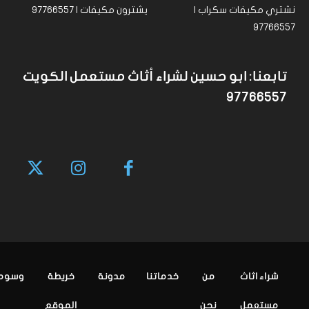
نشتري مكيفات سكراب |
يشترون مكيفات | 97766557
97766557
تابعنا: ابو حسين لشراء أثاث مستعمل الكويت
97766557
شراء اثاث
من
خدماتنا
مدونة
خريطة
وسوم
مستعمل
نحن
الموقع