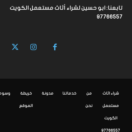
تابعنا: ابو حسين لشراء أثاث مستعمل الكويت
97766557
شراء اثاث
من
خدماتنا
مدونة
خريطة
وسوم
مستعمل
نحن
الموقع
الكويت
97766557