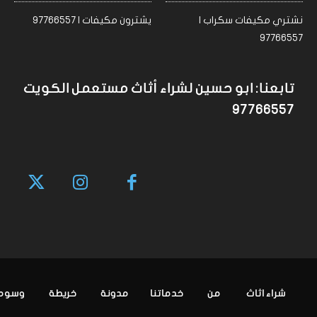
نشتري مكيفات سكراب |
يشترون مكيفات | 97766557
97766557
تابعنا: ابو حسين لشراء أثاث مستعمل الكويت
97766557
شراء اثاث
من
خدماتنا
مدونة
خريطة
وسوم