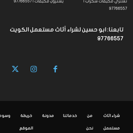
نشتري مكيفات سكراب |
يشترون مكيفات | 97766557
97766557
تابعنا: ابو حسين لشراء أثاث مستعمل الكويت
97766557
شراء اثاث
من
خدماتنا
مدونة
خريطة
وسوم
مستعمل
نحن
الموقع