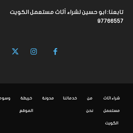
تابعنا: ابو حسين لشراء أثاث مستعمل الكويت
97766557
شراء اثاث
من
خدماتنا
مدونة
خريطة
وسوم
مستعمل
نحن
الموقع
الكويت