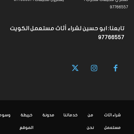
97766557
تابعنا: ابو حسين لشراء أثاث مستعمل الكويت
97766557
شراء اثاث
من
خدماتنا
مدونة
خريطة
وسوم
مستعمل
نحن
الموقع