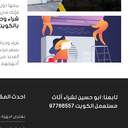
بيعها دون 
فإنك في ا
شراء وح
بالكويت 766557
شراء وحد
بسعر مرتف
العديد من
أجهزتهم ال
احدث المق
تابعنا: ابو حسين لشراء أثاث
مستعمل الكويت 97766557
نشتري اجهزة كهربا