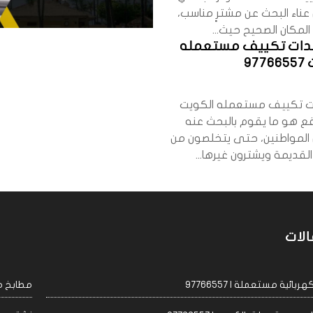
عناء البحث عن مشترٍ مناسب،
لمكان الصحيح حيث...
دات تكييف مستعمله
97
ات تكييف مستعمله الكويت
ع هو ما يقوم بالبحث عنه
 المواطنين، حتى يتخلصون من
قديمة ويشترون غيرها...
الات
ئية مستعملة | 97766557
مطابخ مست