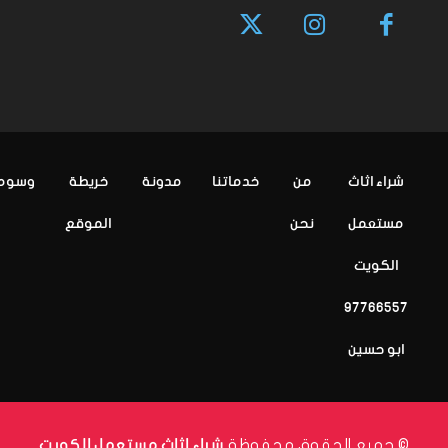
شراء اثاث
من
خدماتنا
مدونة
خريطة
وسوم
مستعمل
نحن
الموقع
الكويت
97766557
ابو حسين
© جميع الحقوق محفوظة
شراء اثاث مستعمل الكويت